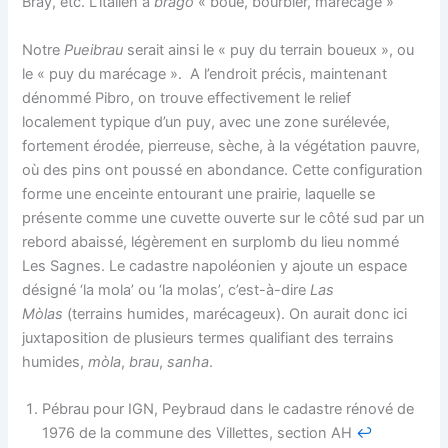
Bray, etc. L’italien a
brago
« boue, bourbier, marécage »
Notre
Pueibrau
serait ainsi le « puy du terrain boueux », ou
le « puy du marécage ». A l’endroit précis, maintenant
dénommé Pibro, on trouve effectivement le relief
localement typique d’un puy, avec une zone surélevée,
fortement érodée, pierreuse, sèche, à la végétation pauvre,
où des pins ont poussé en abondance. Cette configuration
forme une enceinte entourant une prairie, laquelle se
présente comme une cuvette ouverte sur le côté sud par un
rebord abaissé, légèrement en surplomb du lieu nommé
Les Sagnes. Le cadastre napoléonien y ajoute un espace
désigné ‘la mola’ ou ‘la molas’, c’est-à-dire
Las
Mòlas
(terrains humides, marécageux). On aurait donc ici
juxtaposition de plusieurs termes qualifiant des terrains
humides,
mòla
,
brau
,
sanha
.
Pébrau pour IGN, Peybraud dans le cadastre rénové de
1976 de la commune des Villettes, section AH
↩︎