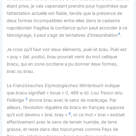
étant prise, je vais cependant prendre pour hypothèse que
l’attestation actuelle est fiable, tandis que la présence de
deux formes incompatibles entre elles dans le cadastre
napoléonien fragilise la confiance qu’on peut accorder à ce
4
témoignage, il peut s’agir de tentatives d’interprétation
.
Je crois qu’il faut voir deux éléments,
puèi
et
brau
.
Puèi
est
« puy » (lat.
podiu
),
brau
pourrait venir du mot celtique
bracu
, qui en zone occitane a pu donner deux formes,
brac
ou
brau
.
Le
Französisches Etymologisches Wörterbuch
indique
que
bracu
signifiait « boue » (I, 489 a-b).
Lou Tresor dóu
5
Felibrige
donne
brau
avec le sens de marécage. Par
ailleurs, l’évolution régulière de
bracu
en français suppose
6
qu’il soit devenu « brai, bray »
, or ce mot « brai » existait
effectivement avec le sens de terrain humide, de terre
grasse, et reste dans des toponymes comme Pays de