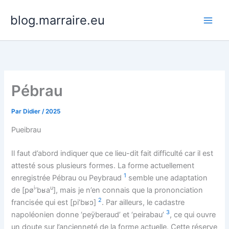
Aller
blog.marraire.eu
au
contenu
Pébrau
Par
Didier
/
2025
Pueibrau
Il faut d’abord indiquer que ce lieu-dit fait difficulté car il est
attesté sous plusieurs formes. La forme actuellement
1
enregistrée Pébrau ou Peybraud
semble une adaptation
i
u
de [pø
’bʁa
], mais je n’en connais que la prononciation
2
francisée qui est [pi’bʁɔ]
. Par ailleurs, le cadastre
3
napoléonien donne ‘peÿberaud’ et ‘peirabau’
, ce qui ouvre
un doute sur l’ancienneté de la forme actuelle. Cette réserve