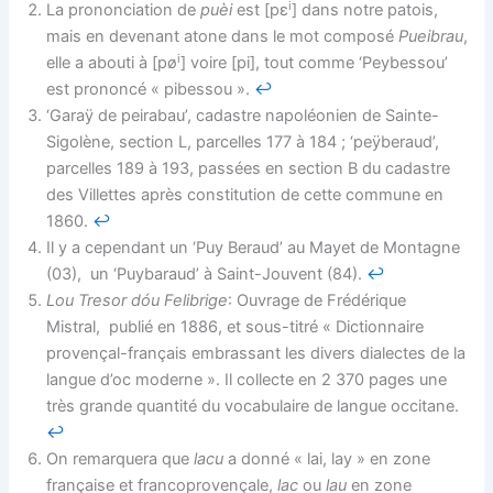
i
La prononciation de
puèi
est [pɛ
] dans notre patois,
mais en devenant atone dans le mot composé
Pueibrau
,
i
elle a abouti à [pø
] voire [pi], tout comme ‘Peybessou’
est prononcé « pibessou ».
↩︎
‘Garaÿ de peirabau’, cadastre napoléonien de Sainte-
Sigolène, section L, parcelles 177 à 184 ; ‘peÿberaud’,
parcelles 189 à 193, passées en section B du cadastre
des Villettes après constitution de cette commune en
1860.
↩︎
Il y a cependant un ‘Puy Beraud’ au Mayet de Montagne
(03), un ‘Puybaraud’ à Saint-Jouvent (84).
↩︎
Lou Tresor dóu Felibrige
: Ouvrage de Frédérique
Mistral, publié en 1886, et sous-titré « Dictionnaire
provençal-français embrassant les divers dialectes de la
langue d’oc moderne ». Il collecte en 2 370 pages une
très grande quantité du vocabulaire de langue occitane.
↩︎
On remarquera que
lacu
a donné « lai, lay » en zone
française et francoprovençale,
lac
ou
lau
en zone