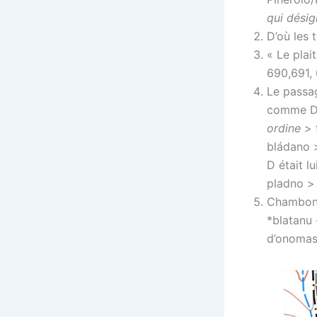
qui désig
D’où les
« Le plai
690,691,
Le passag
comme D 
ordine
> f
bládano >
D était l
pladno >
Chambon J
*blatanu 
d’onomas