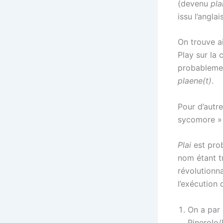
(devenu
pla
issu l’anglai
On trouve a
Play sur la
probablem
plaene(t)
.
Pour d’autr
sycomore 
Plai
est pro
nom étant tr
révolutionn
l’exécution 
On a par
Pinerolo/