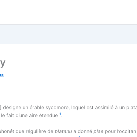
ay
25
] désigne un érable sycomore, lequel est assimilé à un plat
1
le fait d’une aire étendue
.
 phonétique régulière de
platanu
a donné
plae
pour l’occitan