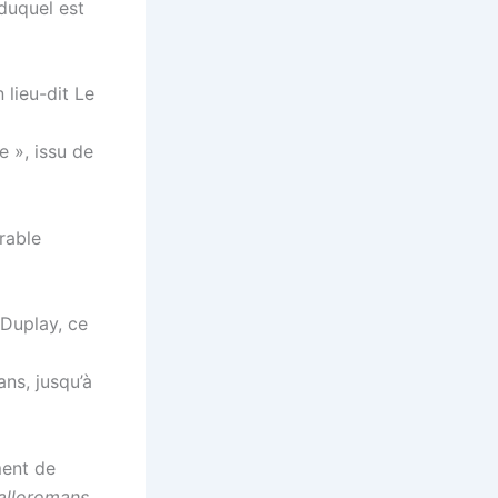
 duquel est
n lieu-dit Le
le », issu de
rable
 Duplay, ce
ns, jusqu’à
ment de
alloromans