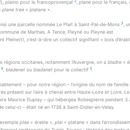
2
i
)
,
plaino
pour le francoprovençal
,
plane
pour le français,
s
plane tree
« platane ».
3
insi une parcelle nommée Le Plait à Saint-Pal-de-Mons
, u
 commune de Marlhes. A Tence, Pleyné ou Pleyne est
ent
Pleine(t)
, c’est-à-dire un collectif signifiant « bois d’érab
es régions occitanes, notamment l’Auvergne, on a
bladre
« é
4
5
»
,
bladenet
ou
bladanet
pour le collectif
.
bablement – pour notre région – l’origine du nom de famille
ès présent sur l’aire à cheval entre Haute-Loire et Loire. Le
aire Maurice Duplay – qui hébergea Robespierre pendant 3 a
de celui-ci – était né en 1738 à Saint-Didier-en-Velay.
 exemple
plae
« érable »,
plai
« platane » dans l’arrondisse
Pignerol (métropole de Turin). Source :
Histoire des mots g