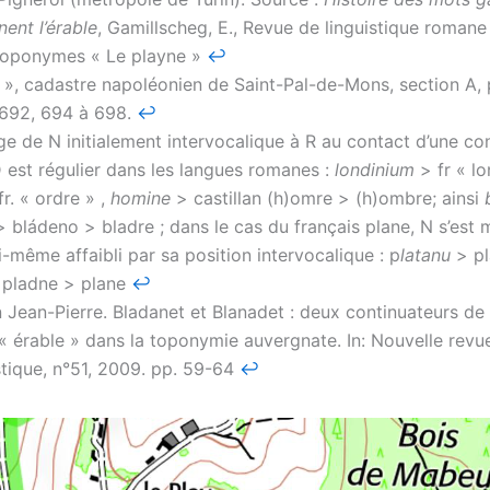
nent l’érable
, Gamillscheg, E., Revue de linguistique romane
 toponymes « Le playne »
↩︎
t », cadastre napoléonien de Saint-Pal-de-Mons, section A, 
 692, 694 à 698.
↩︎
e de N initialement intervocalique à R au contact d’une c
est régulier dans les langues romanes :
londinium
> fr « lo
r. « ordre » ,
homine
> castillan (h)omre > (h)ombre; ainsi
 bládeno > bladre ; dans le cas du français plane, N s’est 
ui-même affaibli par sa position intervocalique : p
latanu
> pl
 pladne > plane
↩︎
ean-Pierre. Bladanet et Blanadet : deux continuateurs de l
« érable » dans la toponymie auvergnate. In: Nouvelle revu
tique, n°51, 2009. pp. 59-64
↩︎