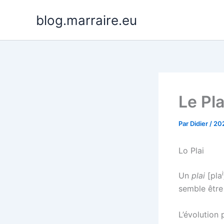
Aller
blog.marraire.eu
au
contenu
Le Pl
Par
Didier
/
20
Lo Plai
i
Un
plai
[pla
semble être 
L’évolution