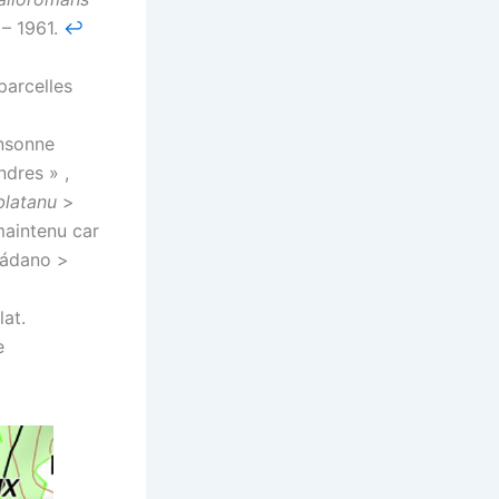
 – 1961.
↩︎
parcelles
onsonne
ndres » ,
blatanu
>
maintenu car
ádano >
at.
e