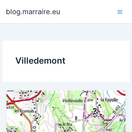
Aller
blog.marraire.eu
au
contenu
Villedemont