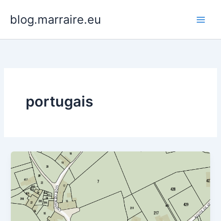
Aller
blog.marraire.eu
au
contenu
portugais