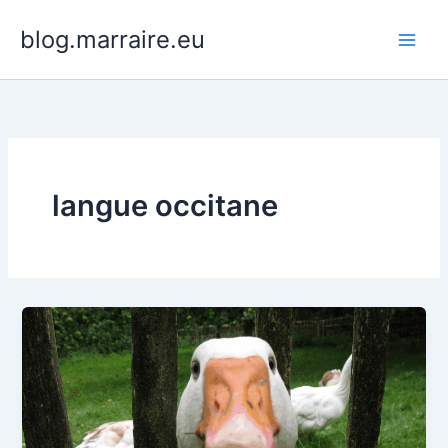
Aller
blog.marraire.eu
au
contenu
langue occitane