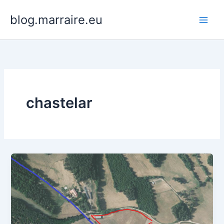
Aller
blog.marraire.eu
au
contenu
chastelar