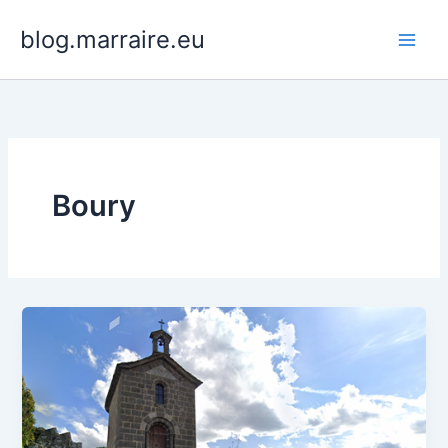
Aller
blog.marraire.eu
au
contenu
Boury